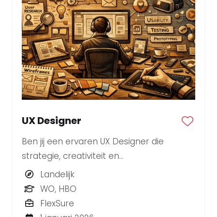
UX Designer
Ben jij een ervaren UX Designer die
strategie, creativiteit en
gebruiksvriendelijkheid moeiteloos
Landelijk
combineert?
WO, HBO
FlexSure