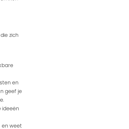
die zich
jkbare
ksten en
n geef je
e.
e ideeën
it en weet