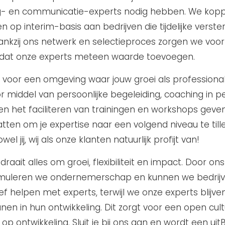
- en communicatie-experts nodig hebben. We kopp
en op interim-basis aan bedrijven die tijdelijke verste
ankzij ons netwerk en selectieproces zorgen we voor 
dat onze experts meteen waarde toevoegen.
n voor een omgeving waar jouw groei als professiona
r middel van persoonlijke begeleiding, coaching in p
en het faciliteren van trainingen en workshops geve
tten om je expertise naar een volgend niveau te till
l jij, wij als onze klanten natuurlijk profijt van!
 draait alles om groei, flexibiliteit en impact. Door on
muleren we ondernemerschap en kunnen we bedrijv
ef helpen met experts, terwijl we onze experts blijve
nen in hun ontwikkeling. Dit zorgt voor een open cul
op ontwikkeling. Sluit je bij ons aan en wordt een uit