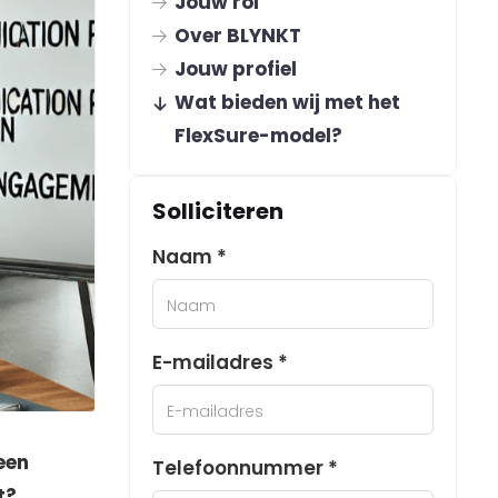
Jouw rol
Over BLYNKT
Jouw profiel
Wat bieden wij met het
FlexSure-model?
Solliciteren
Naam *
E-mailadres *
een
Telefoonnummer *
t?