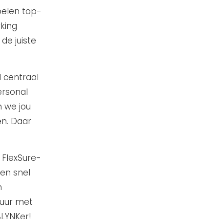
elen top-
rking
de juiste
l centraal
ersonal
n we jou
en. Daar
s FlexSure-
en snel
n
tuur met
BLYNKer!