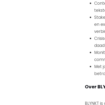
Conte
tekst
Stak
en ex
verbi
Crisi
daad
Monit
commu
Met j
betro
Over BL
BLYNKT is