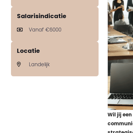
Salarisindicatie
Vanaf €6000
Locatie
Landelijk
Wil jij e
communice
strategis