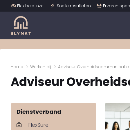
Flexibele inzet
Snelle resultaten
Ervaren speci
Home
Werken bij
Adviseur Overheidscommunicatie
Adviseur Overheid
Dienstverband
FlexSure