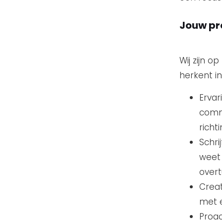
Jouw pro
Wij zijn o
herkent in
Ervar
commu
richt
Schri
weet 
overt
Creat
met e
Proac