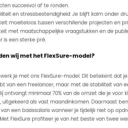
cten succesvol af te ronden.
biliteit en stressbestendigheid: Je blijft kalm onder dr
elt moeiteloos tussen verschillende projecten en prio
iteit met maatschappelijke vraagstukken en de publi
r is een sterke pré.
den wij met het FlexSure-model?
 werk je met ons FlexSure-model. Dit betekent dat je
ebt van een freelancer, maar met de stabiliteit van e
Jij ontvangt minimaal 70% van de omzet die je voor k
, uitgekeerd als vast maandinkomen. Daarnaast ben
van een basissalaris wanneer je tijdelijk niet op opd
 Met FlexSure profiteer je van het beste van twee we