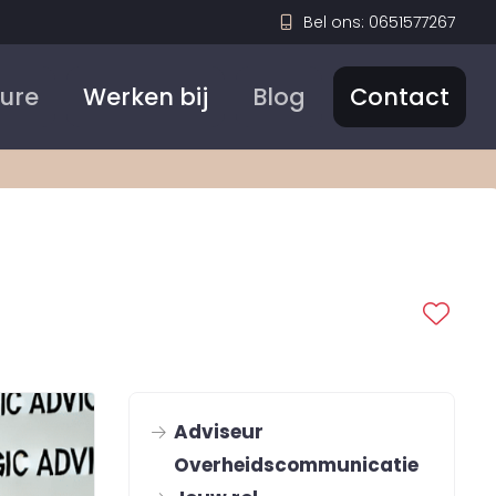
Bel ons: 0651577267
Sure
Werken bij
Blog
Contact
Adviseur
Overheidscommunicatie