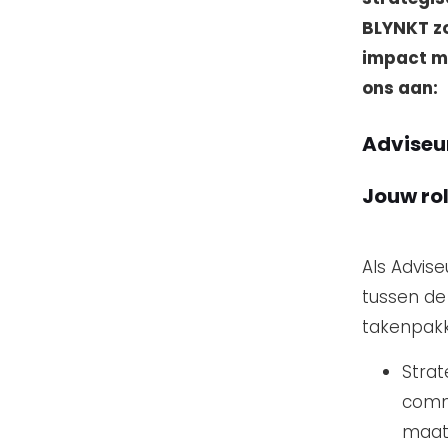
BLYNKT zo
impact ma
ons aan:
Adviseu
Jouw ro
Als Advis
tussen de
takenpakk
Strat
commu
maats