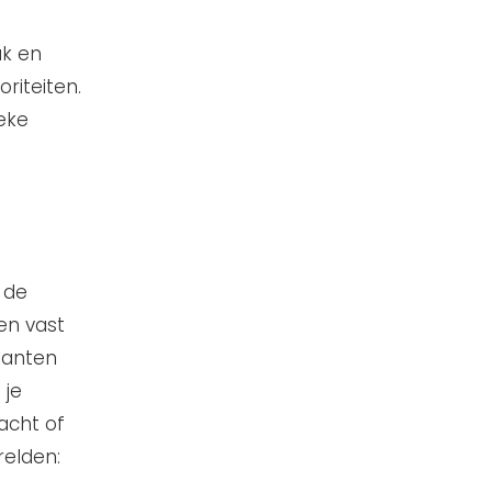
uk en
riteiten.
eke
 de
en vast
lanten
 je
racht of
relden: