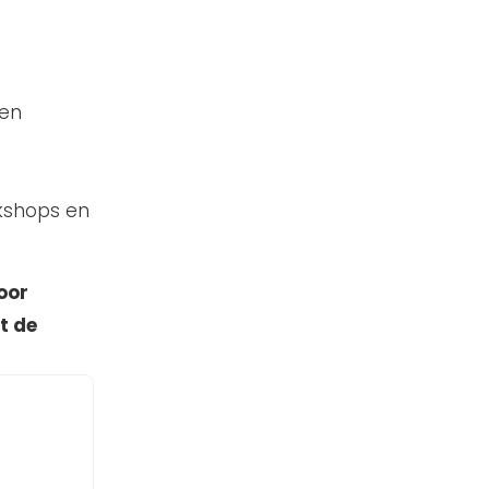
 en
rkshops en
oor
t de