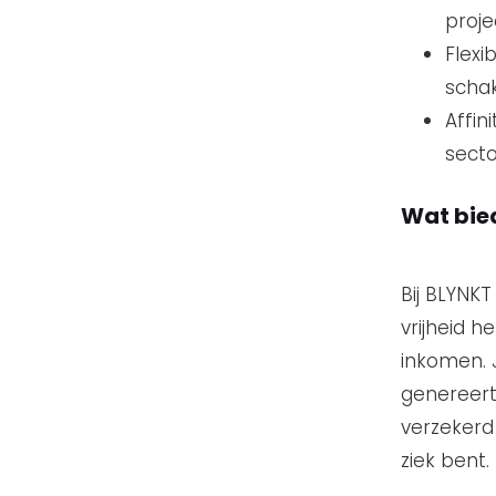
proje
Flexi
schak
Affin
secto
Wat bie
Bij BLYNKT
vrijheid h
inkomen. 
genereert
verzekerd 
ziek bent.