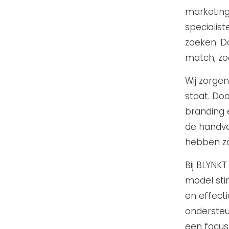
marketing
specialist
zoeken. D
match, zo
Wij zorge
staat. Doo
branding 
de handva
hebben zowe
Bij BLYNKT
model sti
en effecti
ondersteu
een focus 