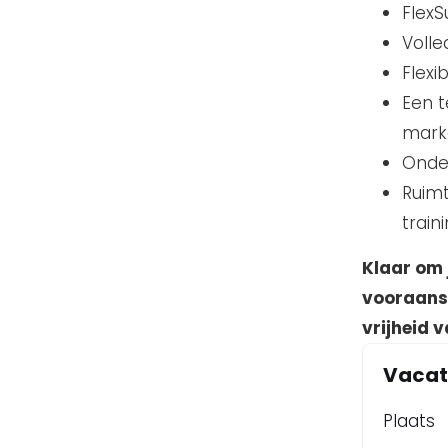
FlexS
Volle
Flexi
Een 
mark
Onde
Ruimt
train
Klaar om 
vooraanst
vrijheid 
Vacat
Plaats