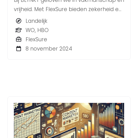
Bij BLYNKT geloven we in vakmanschap én
vrijheid. Met FlexSure bieden zekerheid en
flexibiliteit, zodat jij met vertrouwen kunt
Landelijk
werken aan projecten die écht bij jou
WO, HBO
passen.
FlexSure
8 november 2024