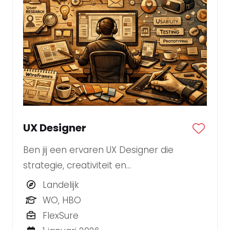
UX Designer
Ben jij een ervaren UX Designer die
strategie, creativiteit en
gebruiksvriendelijkheid moeiteloos
Landelijk
combineert?
WO, HBO
FlexSure