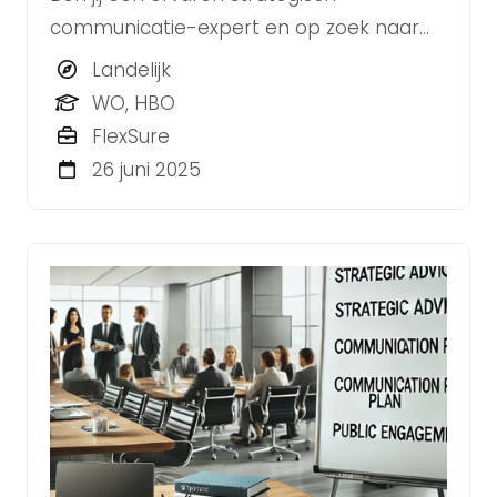
communicatie-expert en op zoek naar
een rol met zowel zelfstandigheid als
Landelijk
teamkracht? Wil je werken in een
WO, HBO
dynamische omgeving met vakgenoten
FlexSure
die continu groeien en ontwikkelen? Dan
26 juni 2025
is BLYNKT dé plek voor jou!