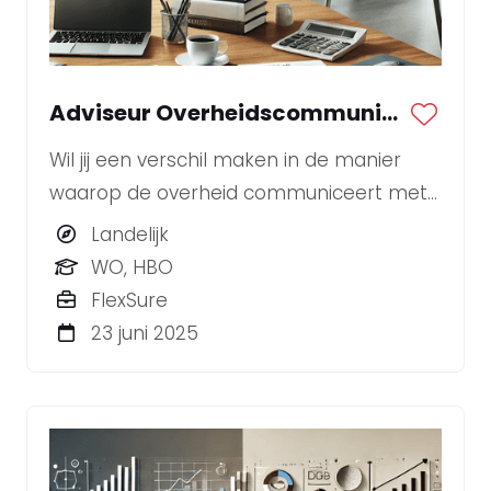
Adviseur Overheidscommunicatie
Wil jij een verschil maken in de manier
waarop de overheid communiceert met
burgers en andere stakeholders? Ben jij
Landelijk
een strategische denker die ook de
WO, HBO
handen uit de mouwen steekt? BLYNKT
FlexSure
zoekt een enthousiaste Adviseur
23 juni 2025
Overheidscommunicatie.