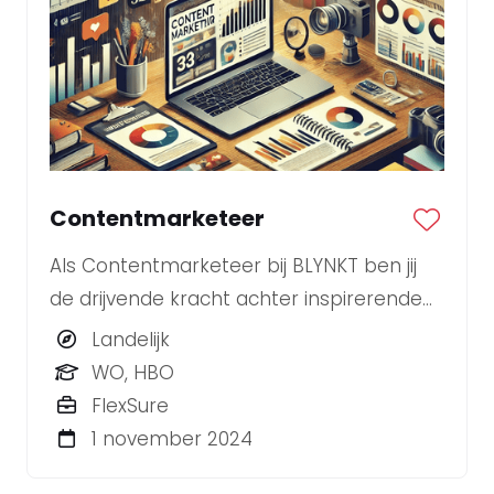
Contentmarketeer
Als Contentmarketeer bij BLYNKT ben jij
de drijvende kracht achter inspirerende
en resultaatgerichte contentstrategieën
Landelijk
voor diverse klanten.
WO, HBO
FlexSure
1 november 2024