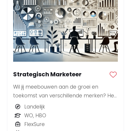
Strategisch Marketeer
Wil jij meebouwen aan de groei en
toekomst van verschillende merken? Heb
je een scherpe blik op trends en
Landelijk
marktontwikkelingen en weet je strategie
WO, HBO
om te zetten in impactvolle campagnes?
FlexSure
Dan zoeken wij jou als onze nieuwe