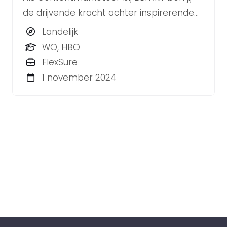
de drijvende kracht achter inspirerende
en resultaatgerichte contentstrategieën
Landelijk
voor diverse klanten.
WO, HBO
FlexSure
1 november 2024