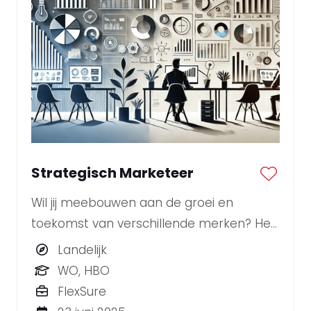
Strategisch Marketeer
Wil jij meebouwen aan de groei en
toekomst van verschillende merken? Heb
je een scherpe blik op trends en
Landelijk
marktontwikkelingen en weet je strategie
WO, HBO
om te zetten in impactvolle campagnes?
FlexSure
Dan zoeken wij jou als onze nieuwe