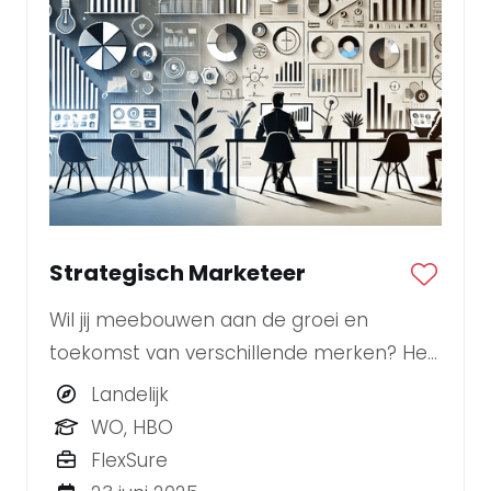
Strategisch Marketeer
Wil jij meebouwen aan de groei en
toekomst van verschillende merken? Heb
je een scherpe blik op trends en
Landelijk
marktontwikkelingen en weet je strategie
WO, HBO
om te zetten in impactvolle campagnes?
FlexSure
Dan zoeken wij jou als onze nieuwe