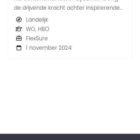
de drijvende kracht achter inspirerende
en resultaatgerichte contentstrategieën
Landelijk
voor diverse klanten.
WO, HBO
FlexSure
1 november 2024