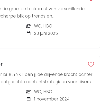
n de groei en toekomst van verschillende
cherpe blik op trends en
n weet je strategie om te zetten in
WO, HBO
s? Dan zoeken wij jou als onze nieuwe
23 juni 2025
r!
r
bij BLYNKT ben jij de drijvende kracht achter
taatgerichte contentstrategieën voor diverse
WO, HBO
1 november 2024