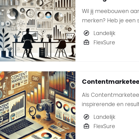
Wil jij meebouwen aa
merken? Heb je een s
marktontwikkelingen e
Landelijk
impactvolle campagne
FlexSure
Strategisch Marketee
Contentmarketee
Als Contentmarketeer 
inspirerende en resul
klanten.
Landelijk
FlexSure