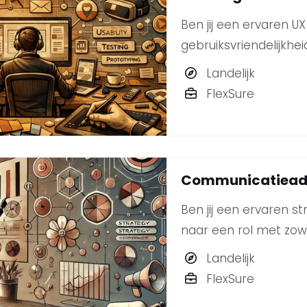
Ben jij een ervaren UX
gebruiksvriendelijkh
Landelijk
FlexSure
Communicatiead
Ben jij een ervaren 
naar een rol met zowe
werken in een dynam
Landelijk
groeien en ontwikkele
FlexSure