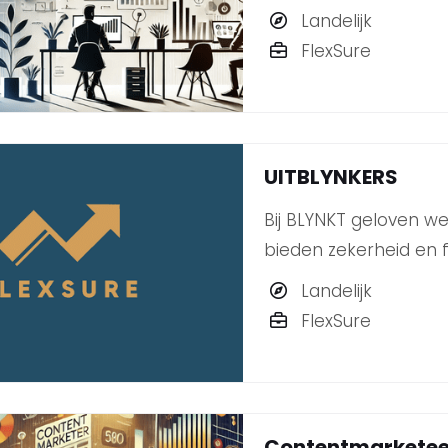
marktontwikkelingen e
Landelijk
impactvolle campagne
FlexSure
Strategisch Marketee
UITBLYNKERS
Bij BLYNKT geloven we
bieden zekerheid en fl
werken aan projecten 
Landelijk
FlexSure
Contentmarketee