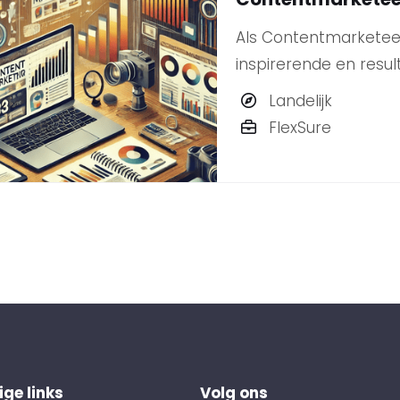
Als Contentmarketeer 
inspirerende en resul
klanten.
Landelijk
FlexSure
ge links
Volg ons