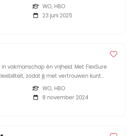
n weet je strategie om te zetten in
WO, HBO
s? Dan zoeken wij jou als onze nieuwe
23 juni 2025
r!
 in vakmanschap én vrijheid. Met FlexSure
exibiliteit, zodat jij met vertrouwen kunt
die écht bij jou passen.
WO, HBO
8 november 2024
r