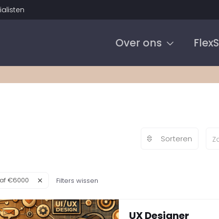
alisten
Over ons
Flex
Sorteren
af €6000
Filters wissen
UX Designer