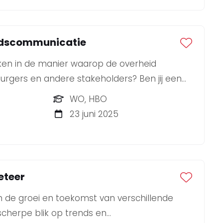
idscommunicatie
maken in de manier waarop de overheid
gers en andere stakeholders? Ben jij een
die ook de handen uit de mouwen steekt?
WO, HBO
housiaste Adviseur Overheidscommunicatie.
23 juni 2025
eteer
n de groei en toekomst van verschillende
cherpe blik op trends en