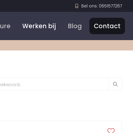
Bel ons: 0651577267
Sure
Werken bij
Blog
Contact