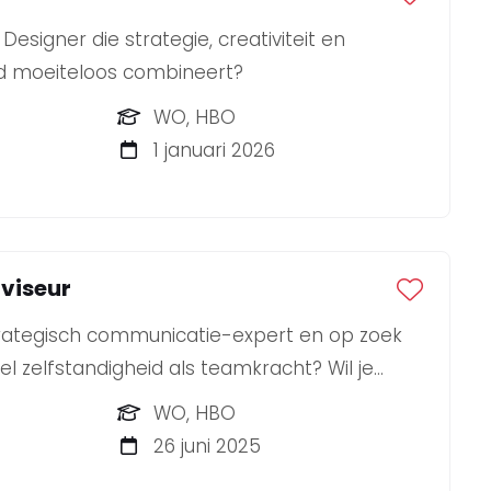
 Designer die strategie, creativiteit en
eid moeiteloos combineert?
WO, HBO
1 januari 2026
viseur
strategisch communicatie-expert en op zoek
l zelfstandigheid als teamkracht? Wil je
ische omgeving met vakgenoten die continu
WO, HBO
n? Dan is BLYNKT dé plek voor jou!
26 juni 2025