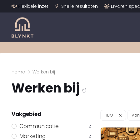
Flexibele inzet
Snelle resultaten
Ervaren speci
Home
Werken bij
Werken bij
6
Vakgebied
HBO
Van
Communicatie
2
Marketing
2