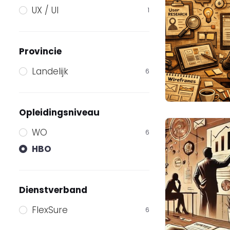
UX / UI
1
Provincie
Landelijk
6
Opleidingsniveau
WO
6
HBO
Dienstverband
FlexSure
6