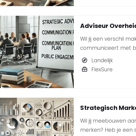
Adviseur Overhe
Wil jij een verschil 
communiceert met bur
strategische denker 
Landelijk
BLYNKT zoekt een ent
FlexSure
Strategisch Mark
Wil jij meebouwen aa
merken? Heb je een s