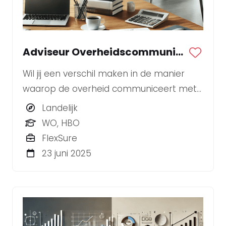
Adviseur Overheidscommunicatie
Wil jij een verschil maken in de manier
waarop de overheid communiceert met
burgers en andere stakeholders? Ben jij
Landelijk
een strategische denker die ook de
WO, HBO
handen uit de mouwen steekt? BLYNKT
FlexSure
zoekt een enthousiaste Adviseur
23 juni 2025
Overheidscommunicatie.