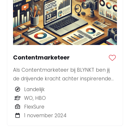
Contentmarketeer
Als Contentmarketeer bij BLYNKT ben jij
de drijvende kracht achter inspirerende
en resultaatgerichte contentstrategieën
Landelijk
voor diverse klanten.
WO, HBO
FlexSure
1 november 2024