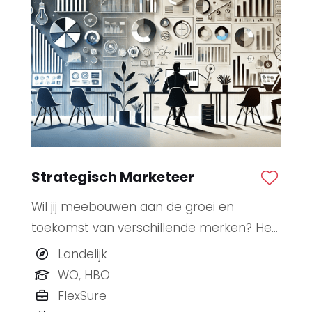
Strategisch Marketeer
Wil jij meebouwen aan de groei en
toekomst van verschillende merken? Heb
je een scherpe blik op trends en
Landelijk
marktontwikkelingen en weet je strategie
WO, HBO
om te zetten in impactvolle campagnes?
FlexSure
Dan zoeken wij jou als onze nieuwe