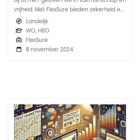
Bij BLYNKT geloven we in vakmanschap én
vrijheid. Met FlexSure bieden zekerheid en
flexibiliteit, zodat jij met vertrouwen kunt
Landelijk
werken aan projecten die écht bij jou
WO, HBO
passen.
FlexSure
8 november 2024