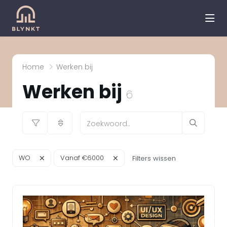
hea
Home
Werken bij
Werken bij
6
WO
Vanaf €6000
Filters wissen