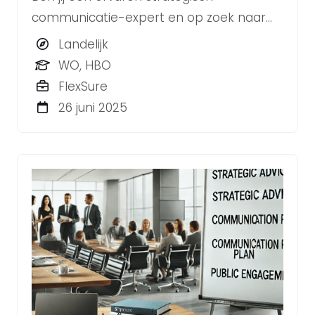
communicatie-expert en op zoek naar
een rol met zowel zelfstandigheid als
Landelijk
teamkracht? Wil je werken in een
WO, HBO
dynamische omgeving met vakgenoten
FlexSure
die continu groeien en ontwikkelen? Dan
26 juni 2025
is BLYNKT dé plek voor jou!