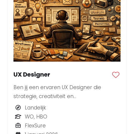
UX Designer
Ben jij een ervaren UX Designer die
strategie, creativiteit en
gebruiksvriendelijkheid moeiteloos
Landelijk
combineert?
WO, HBO
FlexSure