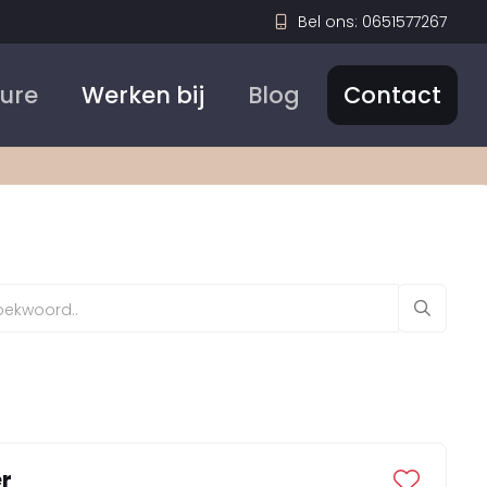
Bel ons: 0651577267
Sure
Werken bij
Blog
Contact
r