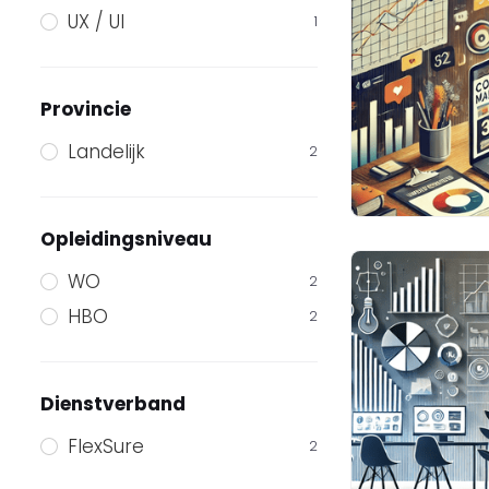
UX / UI
1
Provincie
Landelijk
2
Opleidingsniveau
WO
2
HBO
2
Dienstverband
FlexSure
2