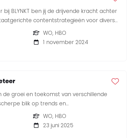
bij BLYNKT ben jij de drijvende kracht achter
taatgerichte contentstrategieën voor diverse
WO, HBO
1 november 2024
eteer
n de groei en toekomst van verschillende
cherpe blik op trends en
n weet je strategie om te zetten in
WO, HBO
s? Dan zoeken wij jou als onze nieuwe
23 juni 2025
r!