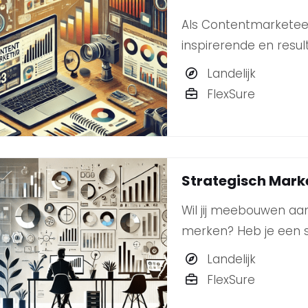
Als Contentmarketeer 
inspirerende en resul
klanten.
Landelijk
FlexSure
Strategisch Mark
Wil jij meebouwen aa
merken? Heb je een s
marktontwikkelingen e
Landelijk
impactvolle campagne
FlexSure
Strategisch Marketee