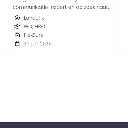
communicatie-expert en op zoek naar
een rol met zowel zelfstandigheid als
Landelijk
teamkracht? Wil je werken in een
WO, HBO
dynamische omgeving met vakgenoten
FlexSure
die continu groeien en ontwikkelen? Dan
26 juni 2025
is BLYNKT dé plek voor jou!