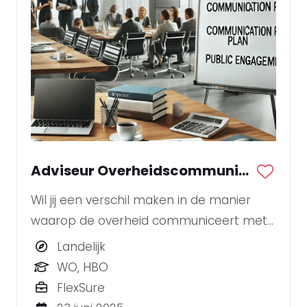
Adviseur Overheidscommunicatie
Wil jij een verschil maken in de manier
waarop de overheid communiceert met
burgers en andere stakeholders? Ben jij
Landelijk
een strategische denker die ook de
WO, HBO
handen uit de mouwen steekt? BLYNKT
FlexSure
zoekt een enthousiaste Adviseur