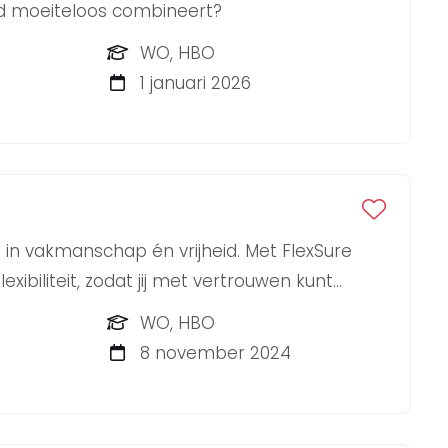
eid moeiteloos combineert?
WO, HBO
1 januari 2026
 in vakmanschap én vrijheid. Met FlexSure
exibiliteit, zodat jij met vertrouwen kunt
die écht bij jou passen.
WO, HBO
8 november 2024