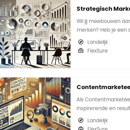
Strategisch Mark
Wil jij meebouwen aa
merken? Heb je een s
marktontwikkelingen e
Landelijk
impactvolle campagne
FlexSure
Strategisch Marketee
Contentmarketee
Als Contentmarketeer 
inspirerende en resul
klanten.
Landelijk
FlexSure