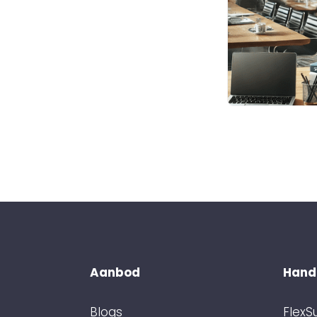
Aanbod
Handi
Blogs
FlexS