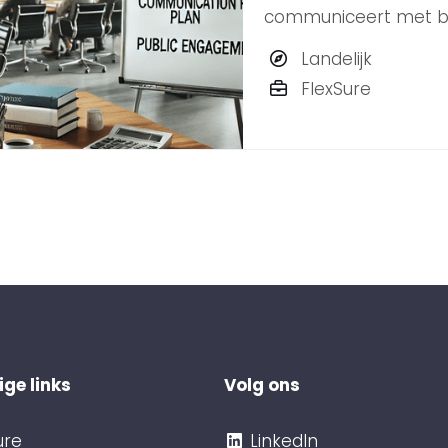
communiceert met bur
strategische denker 
Landelijk
BLYNKT zoekt een ent
FlexSure
ge links
Volg ons
ure
LinkedIn