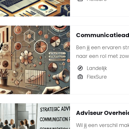
Communicatiead
Ben jij een ervaren 
naar een rol met zowe
werken in een dynam
Landelijk
groeien en ontwikkele
FlexSure
Adviseur Overhe
Wil jij een verschil 