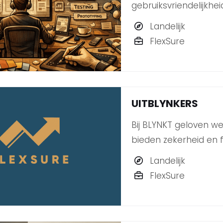
gebruiksvriendelijkh
Landelijk
FlexSure
UITBLYNKERS
Bij BLYNKT geloven we
bieden zekerheid en fl
werken aan projecten 
Landelijk
FlexSure