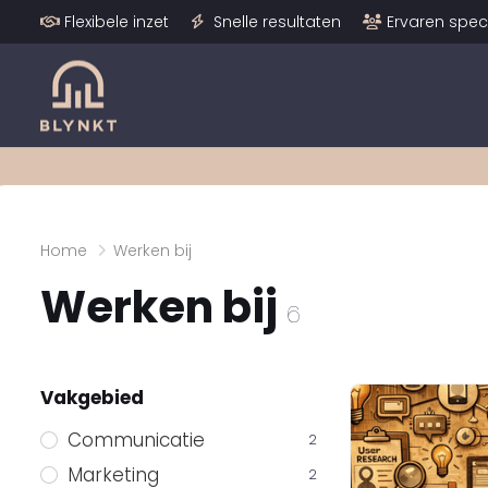
Flexibele inzet
Snelle resultaten
Ervaren speci
Home
Werken bij
Werken bij
6
Vakgebied
Communicatie
2
Marketing
2