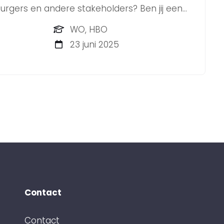
gers en andere stakeholders? Ben jij een
die ook de handen uit de mouwen steekt?
WO, HBO
housiaste Adviseur Overheidscommunicatie.
23 juni 2025
Contact
Contact