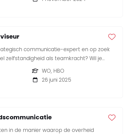
viseur
strategisch communicatie-expert en op zoek
l zelfstandigheid als teamkracht? Wil je
ische omgeving met vakgenoten die continu
WO, HBO
n? Dan is BLYNKT dé plek voor jou!
26 juni 2025
idscommunicatie
maken in de manier waarop de overheid