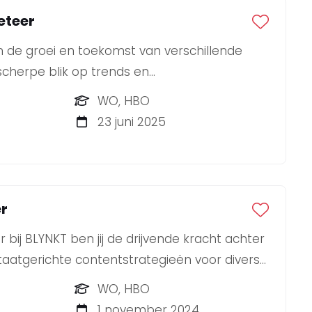
eteer
n de groei en toekomst van verschillende
cherpe blik op trends en
n weet je strategie om te zetten in
WO, HBO
s? Dan zoeken wij jou als onze nieuwe
23 juni 2025
r!
r
bij BLYNKT ben jij de drijvende kracht achter
taatgerichte contentstrategieën voor diverse
WO, HBO
1 november 2024