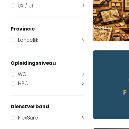
UX / UI
1
Provincie
Landelijk
6
Opleidingsniveau
WO
6
HBO
6
Dienstverband
FlexSure
6