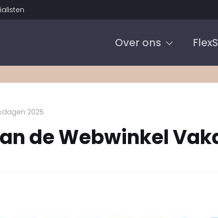
alisten
Over ons
Flex
akdagen 2025
s van de Webwinkel Va