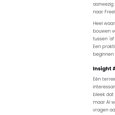
aanwezig 
naar Free
Heel waar
bouwen va
tussen 'a
Een prakt
beginnen m
Insight 
Eén terrei
interessa
bleek dat
maar AI we
vragen aa