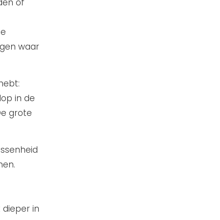
den of
he
ngen waar
hebt:
lop in de
De grote
assenheid
men.
 dieper in