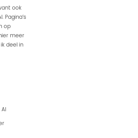
want ook
I. Pagina’s
n op
 hier meer
ik deel in
 AI
er