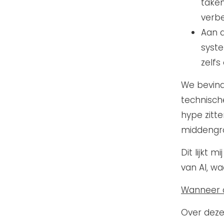
taken
verbe
Aan d
syst
zelfs
We bevind
technisch
hype zitt
middengro
Dit lijkt
van AI, w
Wanneer do
Over deze 