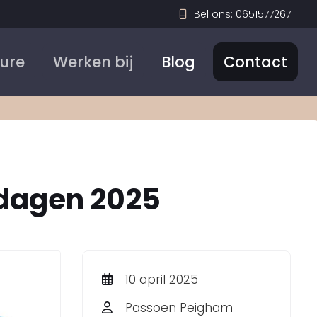
Bel ons: 0651577267
Sure
Werken bij
Blog
Contact
kdagen 2025
10 april 2025
Passoen Peigham