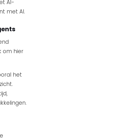
et AI-
nt met AI.
gents
zend
k om hier
ooral het
icht.
jd,
kkelingen.
je