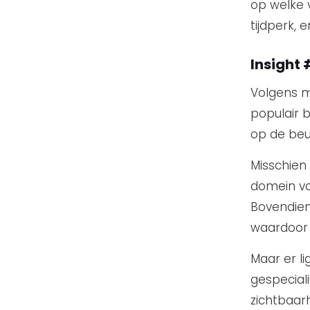
op welke 
tijdperk, 
Insight
Volgens m
populair b
op de beu
Misschien 
domein va
Bovendien
waardoor 
Maar er li
gespeciali
zichtbaarh