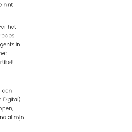
 hint
ver het
recies
gents in.
net
tikel!
t een
 Digital)
open,
jna al mijn