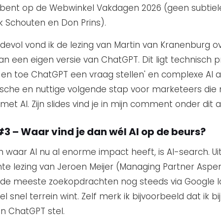
bent op de Webwinkel Vakdagen 2026 (geen subtiele
k Schouten en Don Prins).
devol vond ik de lezing van Martin van Kranenburg o
n een eigen versie van ChatGPT. Dit ligt technisch p
f en toe ChatGPT een vraag stellen' en complexe AI a
ische en nuttige volgende stap voor marketeers die 
et AI. Zijn slides vind je in mijn comment onder dit ar
#3 – Waar vind je dan wél AI op de beurs?
n waar AI nu al enorme impact heeft, is AI-search. Ui
nte lezing van Jeroen Meijer (Managing Partner Aspen
 de meeste zoekopdrachten nog steeds via Google l
l snel terrein wint. Zelf merk ik bijvoorbeeld dat ik bi
n ChatGPT stel.