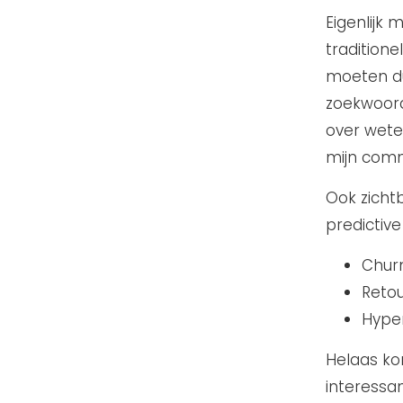
Eigenlijk
traditione
moeten du
zoekwoord
over weten
mijn comm
Ook zicht
predictive
Churn
Reto
Hyper
Helaas kon
interessa