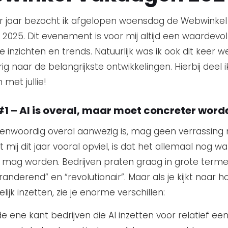
er jaar bezocht ik afgelopen woensdag de Webwinkel
2025. Dit evenement is voor mij altijd een waardevol
 inzichten en trends. Natuurlijk was ik ook dit keer w
ig naar de belangrijkste ontwikkelingen. Hierbij deel i
 met jullie!
#1 – AI is overal, maar moet concreter word
genwoordig overal aanwezig is, mag geen verrassing
 mij dit jaar vooral opviel, is dat het allemaal nog wa
 mag worden. Bedrijven praten graag in grote termen
anderend” en “revolutionair”. Maar als je kijkt naar h
ijk inzetten, zie je enorme verschillen:
e ene kant bedrijven die AI inzetten voor relatief ee