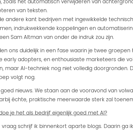
, zoals het automatisch verwijderen van achtergron
teren van teksten.
e andere kant bedrijven met ingewikkelde technisc
emen, indrukwekkende koppelingen en automatiseri
 een Sam Altman van onder de indruk zou zijn.
en ons duidelijk in een fase waarin je twee groepen 
e early adopters, en enthousiaste marketeers die vo
en, maar AI-techniek nog niet volledig doorgronden. 
ep volgt nog.
 mij goed nieuws. We staan aan de vooravond van volw
aarbij échte, praktische meerwaarde sterk zal toene
e je het als bedrijf eigenlijk goed met AI?
vraag schrijf ik binnenkort aparte blogs. Daarin ga ik