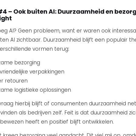
#4 – Ook buiten AI: Duurzaamheid en bezorg
ight
eg AI? Geen probleem, want er waren ook interess
iten AI zichtbaar. Duurzaamheid blijft een populair 
erschillende vormen terug:
zame bezorging
uvriendelijke verpakkingen
r retouren
ame logistieke oplossingen
vraag hierbij blijft of consumenten duurzaamheid net
 vinden als bedrijven zelf. Feit is dat duurzaamheid zi
bewezen heeft en positief blijft ontwikkelen.
 kreeg bezorging veel aandacht. Dit viel mij op, om