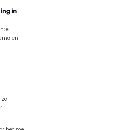
ing in
ante
thema en
 zo
ch
dat het me