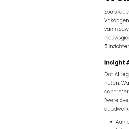
Zoals ied
Vakdagen 
van nieuwe
nieuwsgier
5 inzichten
Insight 
Dat AI te
heten. Wat
concreter
“wereldver
daadwerkel
Aan d