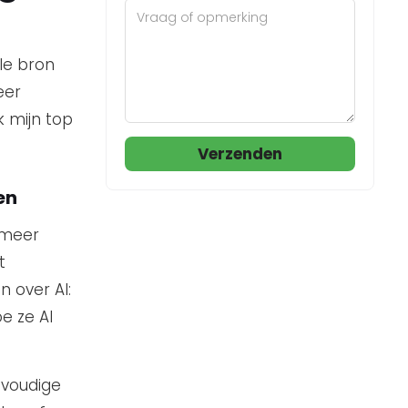
le bron
eer
k mijn top
Verzenden
en
 meer
t
 over AI:
oe ze AI
nvoudige