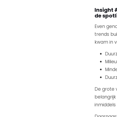
Insight 
de spotl
Even geno
trends bu
kwam in v
Duur
Milie
Minde
Duurz
De grote 
belangrijk
inmiddels 
Daarnaast