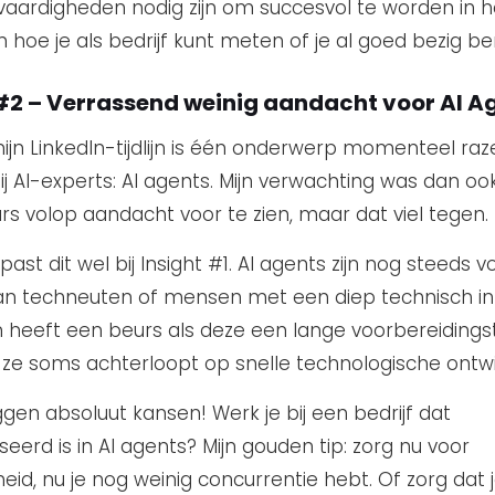
vaardigheden nodig zijn om succesvol te worden in h
en hoe je als bedrijf kunt meten of je al goed bezig be
 #2 – Verrassend weinig aandacht voor AI A
ijn LinkedIn-tijdlijn is één onderwerp momenteel ra
ij AI-experts: AI agents. Mijn verwachting was dan oo
rs volop aandacht voor te zien, maar dat viel tegen.
past dit wel bij Insight #1. AI agents zijn nog steeds v
n techneuten of mensen met een diep technisch inz
 heeft een beurs als deze een lange voorbereidingsti
ze soms achterloopt op snelle technologische ontwi
ggen absoluut kansen! Werk je bij een bedrijf dat
seerd is in AI agents? Mijn gouden tip: zorg nu voor
eid, nu je nog weinig concurrentie hebt. Of zorg dat 