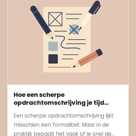
Hoe een scherpe
opdrachtomschrijving je tijd
bespaart én de juiste kandidaat
Een scherpe opdrachtomschrijving lijkt
oplevert
misschien een formaliteit. Maar in de
praktijk bepaalt het vaak of je snel de