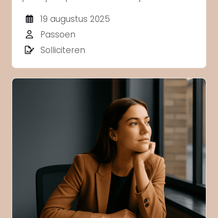
juiste kandidaat vindt of eindeloos blijft
19 augustus 2025
zoeken. Hoe beter je omschrijving, hoe
Passoen
makkelijker je al vroeg kandidaten kunt
Solliciteren
filteren die nie