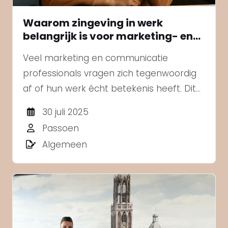
Waarom zingeving in werk
belangrijk is voor marketing- en
communicatieprofessionals
Veel marketing en communicatie
professionals vragen zich tegenwoordig
af of hun werk écht betekenis heeft. Dit
geldt niet alleen voor starters en jonge
30 juli 2025
generaties, die bekendstaan om hun
Passoen
interesse in maatschappelijk relevante
Algemeen
banen, maar juist ook voor pr