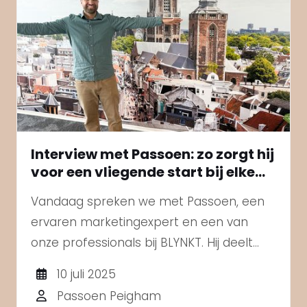
Interview met Passoen: zo zorgt hij
voor een vliegende start bij elke
opdracht!
Vandaag spreken we met Passoen, een
ervaren marketingexpert en een van
onze professionals bij BLYNKT. Hij deelt
met ons hoe hij zorgt voor een sterke
10 juli 2025
start bij nieuwe opdrachten én hoe hij
Passoen Peigham
zichzelf blijft ontwikkelen gedurende het