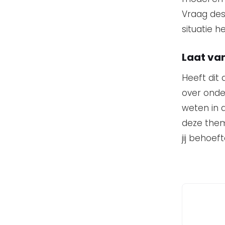
Vraag des
situatie 
Laat van
Heeft dit 
over onde
weten in 
deze them
jij behoef