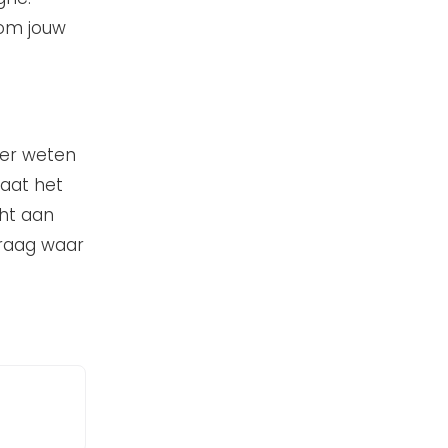
om jouw
meer weten
aat het
ht aan
raag waar