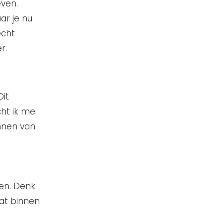
even.
ar je nu
echt
r.
Dit
cht ik me
nnen van
ven. Denk
at binnen