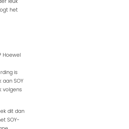
der leuk
oogt het
e? Hoewel
rding is
ijk aan SOY
k volgens
eek dit dan
het SOY-
gne.