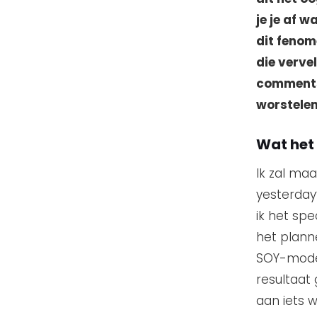
je je af w
dit fenom
die verve
comments!
worstelen
Wat het
Ik zal maa
yesterday”
ik het sp
het plann
SOY-model 
resultaat
aan iets w