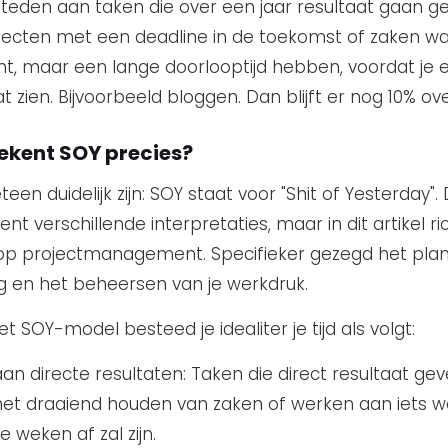
teden aan taken die over een jaar resultaat gaan g
jecten met een deadline in de toekomst of zaken wa
t, maar een lange doorlooptijd hebben, voordat je 
t zien. Bijvoorbeeld bloggen. Dan blijft er nog 10% ove
ekent SOY precies?
teen duidelijk zijn: SOY staat voor "Shit of Yesterday". 
nt verschillende interpretaties, maar in dit artikel ri
 op projectmanagement. Specifieker gezegd het pla
g en het beheersen van je werkdruk.
t SOY-model besteed je idealiter je tijd als volgt:
an directe resultaten: Taken die direct resultaat ge
et draaiend houden van zaken of werken aan iets w
e weken af zal zijn.