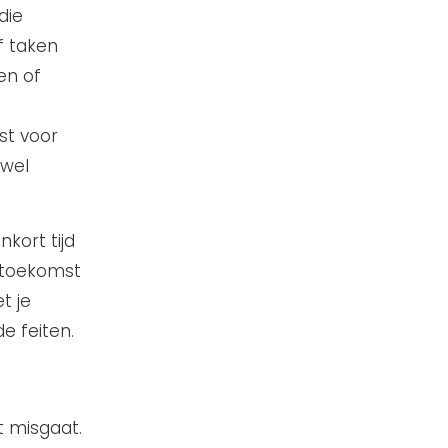
die
f taken
en of
fst voor
 wel
nkort tijd
 toekomst
t je
de feiten.
t misgaat.