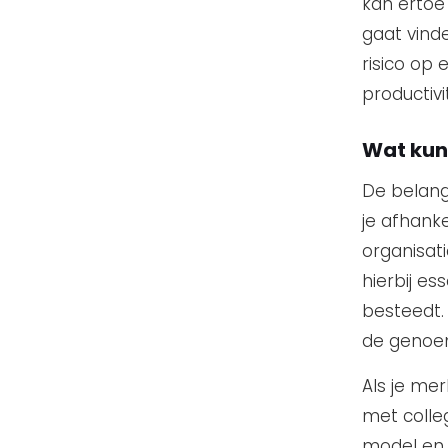
kan ertoe 
gaat vind
risico op 
productivi
Wat kun
De belangr
je afhank
organisati
hierbij es
besteedt.
de genoem
Als je mer
met colle
model en 