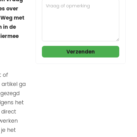
les over
. Weg met
n in de
hiermee
Verzenden
t of
 artikel ga
r gezegd
lgens het
 direct
 werken
 je het