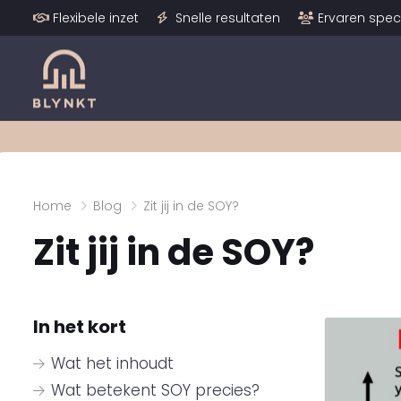
Flexibele inzet
Snelle resultaten
Ervaren speci
Home
Blog
Zit jij in de SOY?
Zit jij in de SOY?
In het kort
Wat het inhoudt
Wat betekent SOY precies?