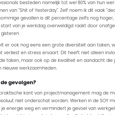
essionals besteden namelijk tot wel 80% van hun we
en van "Shit of Yesterday". Zelf noem ik dit vaak "de
n sommige gevallen is dit percentage zelfs nog hoger
 de start van je werkdag overweldigd raakt door onaf
gisteren.
lt er ook nog eens een grote diversiteit aan taken, 
ht verliest en stress ervaart. Dit heeft niet alleen inv
de taken, maar ook op de kwaliteit en aandacht die j
n nieuwe werkzaamheden.
n de gevolgen?
 praktische kant van projectmanagement mag de m
soluut niet onderschat worden. Werken in de SOY ma
t je energie weg en vermindert je gevoel van werkgel