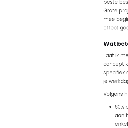
beste bes
Grote pro
mee begin
effect gaa
Wat bet
Laat ik me
concept ke
specifiek
je werkda
Volgens he
60% a
aan h
enkel