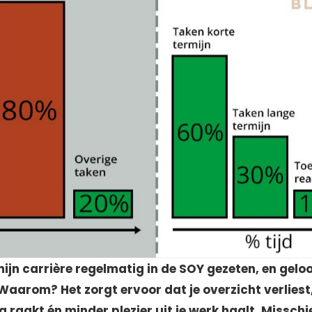
 mijn carrière regelmatig in de SOY gezeten, en gelo
 Waarom? Het zorgt ervoor dat je overzicht verliest,
og raakt én minder plezier uit je werk haalt. Missch