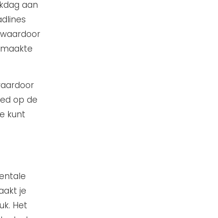
rkdag aan
adlines
, waardoor
gemaakte
waardoor
loed op de
e kunt
entale
akt je
uk. Het