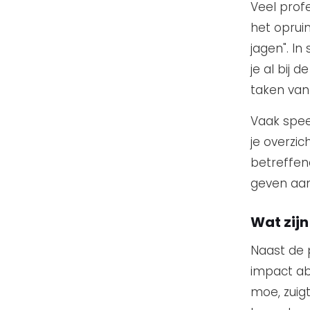
Veel prof
het opruim
jagen". I
je al bij
taken van 
Vaak spee
je overzic
betreffen
geven aa
Wat zij
Naast de
impact ab
moe, zuig