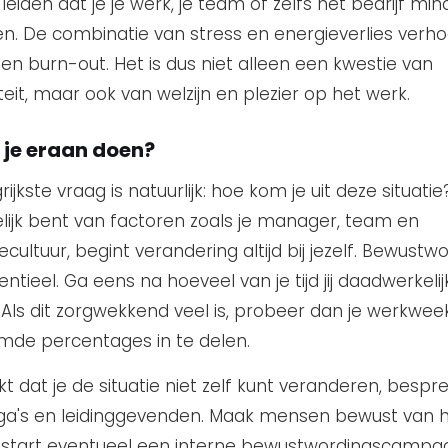
leiden dat je je werk, je team of zelfs het bedrijf min
en. De combinatie van stress en energieverlies verh
een burn-out. Het is dus niet alleen een kwestie van
teit, maar ook van welzijn en plezier op het werk.
 je eraan doen?
ijkste vraag is natuurlijk: hoe kom je uit deze situati
elijk bent van factoren zoals je manager, team en
ecultuur, begint verandering altijd bij jezelf. Bewustwo
sentieel. Ga eens na hoeveel van je tijd jij daadwerkel
 Als dit zorgwekkend veel is, probeer dan je werkwee
de percentages in te delen.
kt dat je de situatie niet zelf kunt veranderen, bespr
ga's en leidinggevenden. Maak mensen bewust van 
start eventueel een interne bewustwordingscampa