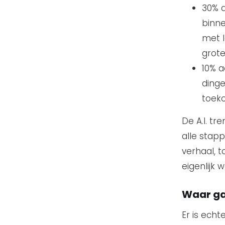
30% a
binne
met l
grote
10% a
dinge
toek
De A.I. tr
alle stap
verhaal, 
eigenlijk 
Waar ga
Er is echt