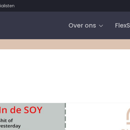
alisten
Over ons
Flex