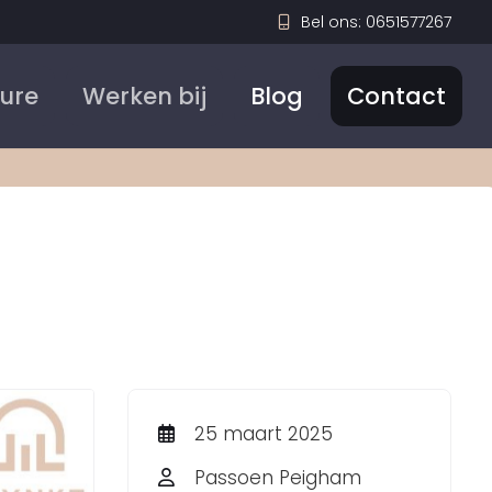
Bel ons: 0651577267
Sure
Werken bij
Blog
Contact
25 maart 2025
Passoen Peigham